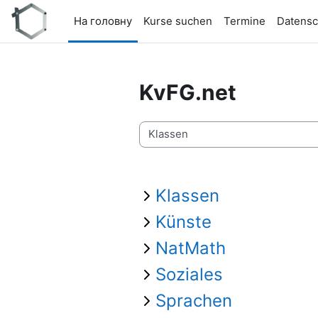
Перейти до головного вмісту
На головну
Kurse suchen
Termine
Datensc
KvFG.net
Категорії курсів
Klassen
Künste
NatMath
Soziales
Sprachen