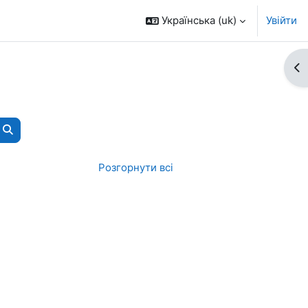
Українська ‎(uk)‎
Увійти
Ві
Пошук курсів
Розгорнути всі