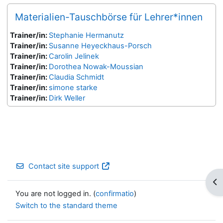
Materialien-Tauschbörse für Lehrer*innen
Trainer/in:
Stephanie Hermanutz
Trainer/in:
Susanne Heyeckhaus-Porsch
Trainer/in:
Carolin Jelinek
Trainer/in:
Dorothea Nowak-Moussian
Trainer/in:
Claudia Schmidt
Trainer/in:
simone starke
Trainer/in:
Dirk Weller
Contact site support
Op
You are not logged in. (
confirmatio
)
Switch to the standard theme