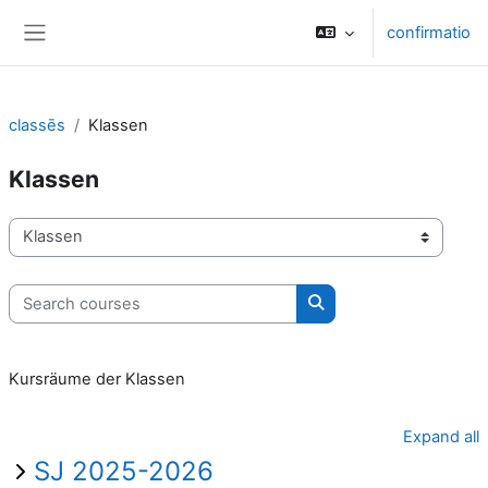
Skip to main content
confirmatio
Side panel
classēs
Klassen
Klassen
categoriae classis
Search courses
Search courses
Kursräume der Klassen
Expand all
SJ 2025-2026