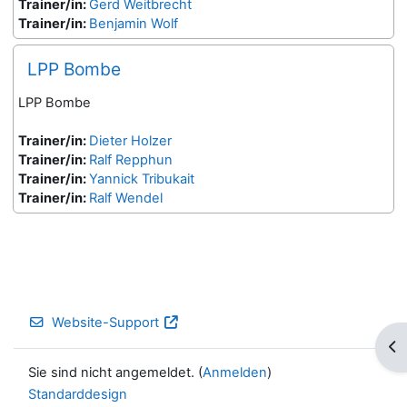
Trainer/in:
Gerd Weitbrecht
Trainer/in:
Benjamin Wolf
LPP Bombe
LPP Bombe
Trainer/in:
Dieter Holzer
Trainer/in:
Ralf Repphun
Trainer/in:
Yannick Tribukait
Trainer/in:
Ralf Wendel
Website-Support
Blo
Sie sind nicht angemeldet. (
Anmelden
)
Standarddesign