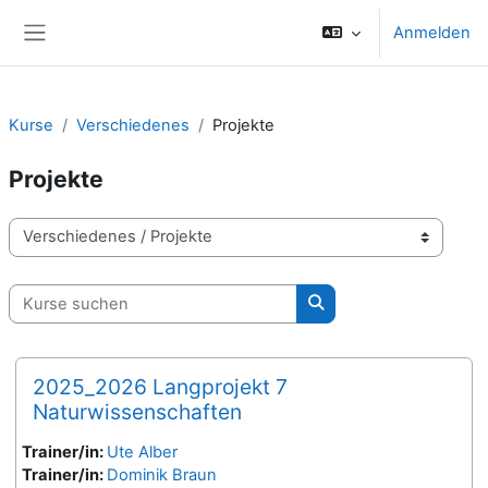
Zum Hauptinhalt
Anmelden
Website-Übersicht
Kurse
Verschiedenes
Projekte
Projekte
Kursbereiche
Kurse suchen
Kurse suchen
2025_2026 Langprojekt 7
Naturwissenschaften
Trainer/in:
Ute Alber
Trainer/in:
Dominik Braun