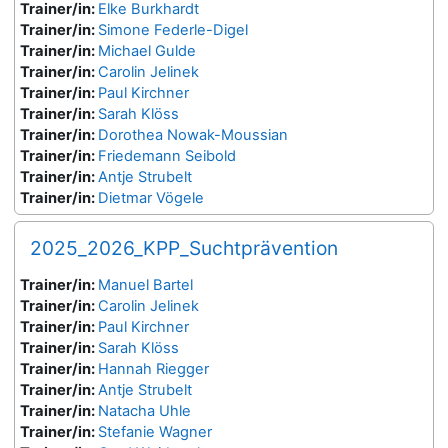
Trainer/in:
Elke Burkhardt
Trainer/in:
Simone Federle-Digel
Trainer/in:
Michael Gulde
Trainer/in:
Carolin Jelinek
Trainer/in:
Paul Kirchner
Trainer/in:
Sarah Klöss
Trainer/in:
Dorothea Nowak-Moussian
Trainer/in:
Friedemann Seibold
Trainer/in:
Antje Strubelt
Trainer/in:
Dietmar Vögele
2025_2026_KPP_Suchtprävention
Trainer/in:
Manuel Bartel
Trainer/in:
Carolin Jelinek
Trainer/in:
Paul Kirchner
Trainer/in:
Sarah Klöss
Trainer/in:
Hannah Riegger
Trainer/in:
Antje Strubelt
Trainer/in:
Natacha Uhle
Trainer/in:
Stefanie Wagner