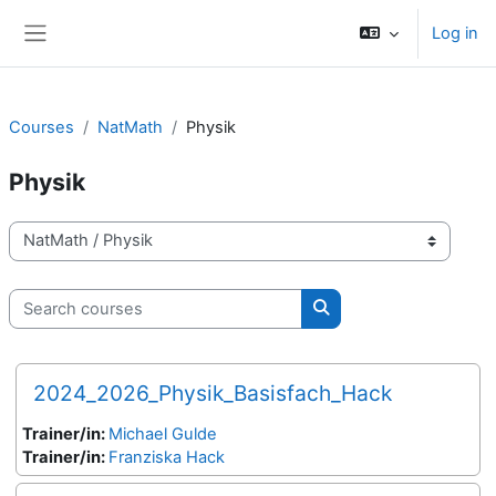
Skip to main content
Log in
Side panel
Courses
NatMath
Physik
Physik
Course categories
Search courses
Search courses
2024_2026_Physik_Basisfach_Hack
Trainer/in:
Michael Gulde
Trainer/in:
Franziska Hack