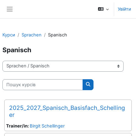
Перейти до головного вмісту
Увійти
Бокова панель
Курси
Sprachen
Spanisch
Spanisch
Категорії курсів
Пошук курсів
Пошук курсів
2025_2027_Spanisch_Basisfach_Schelling
er
Trainer/in:
Birgit Schellinger