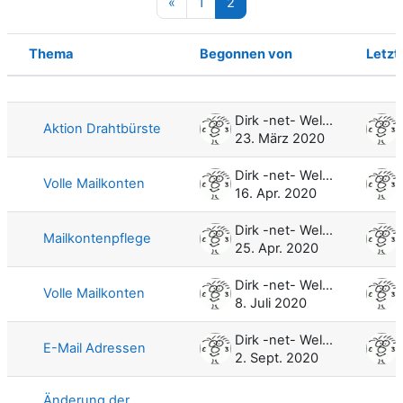
Vorherige Seite
Seite 1
Seite 2
«
1
2
Thema
Begonnen von
Letzt
Status
Liste der Themen - 20 von 120
Dirk -net- Weller
Aktion Drahtbürste
23. März 2020
Dirk -net- Weller
Volle Mailkonten
16. Apr. 2020
Dirk -net- Weller
Mailkontenpflege
25. Apr. 2020
Dirk -net- Weller
Volle Mailkonten
8. Juli 2020
Dirk -net- Weller
E-Mail Adressen
2. Sept. 2020
Änderung der