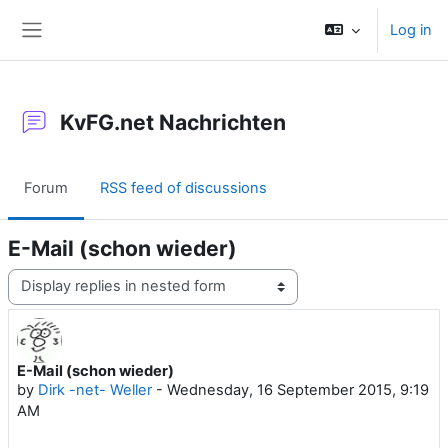
Skip to main content
Log in
Side panel
KvFG.net Nachrichten
Forum
RSS feed of discussions
E-Mail (schon wieder)
Display mode
E-Mail (schon wieder)
Number of replies: 0
by
Dirk -net- Weller
-
Wednesday, 16 September 2015, 9:19
AM