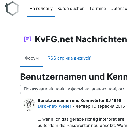
Перейти до головного вмісту
На головну
Kurse suchen
Termine
Datensc
KvFG.net Nachrichte
Форум
RSS стрічка дискусій
Benutzernamen und Kenn
Тип показу
Benutzernamen und Kennwörter SJ 1516
Кількість відповідей: 0
Dirk -net- Weller
-
четвер 10 вересня 2015 
... wenn ich das gerade richtig interpreti
außerdem die Passwörter neu gesetzt. Wenn s