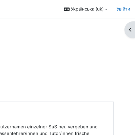
Українська ‎(uk)‎
Увійти
Ві
 Benutzernamen einzelner SuS neu vergeben und
assenlehrer/innen und Tutor/innen frische