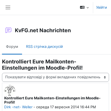
Перейти до головного вмісту
Увійти
Бокова панель
KvFG.net Nachrichten
Форум
RSS стрічка дискусій
Kontrolliert Eure Mailkonten-
Einstellungen im Moodle-Profil!
Тип показу
Kontrolliert Eure Mailkonten-Einstellungen im Moodle-
Кількість відповідей: 0
Profil!
Dirk -net- Weller
-
середа 17 вересня 2014 16:44 PM