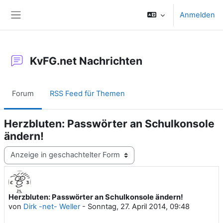
Zum Hauptinhalt
Anmelden
Website-Übersicht
KvFG.net Nachrichten
Forum
RSS Feed für Themen
Herzbluten: Passwörter an Schulkonsole
ändern!
Anzeigemodus
Herzbluten: Passwörter an Schulkonsole ändern!
Anzahl Antworten: 0
von
Dirk -net- Weller
-
Sonntag, 27. April 2014, 09:48