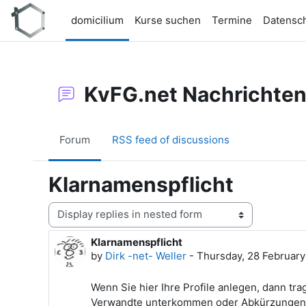
Skip to main content
domicilium
Kurse suchen
Termine
Datensc
KvFG.net Nachrichte
Forum
RSS feed of discussions
Klarnamenspflicht
Display mode
Klarnamenspflicht
Number of replies: 0
by
Dirk -net- Weller
-
Thursday, 28 February
Wenn Sie hier Ihre Profile anlegen, dann tr
Verwandte unterkommen oder Abkürzungen, d