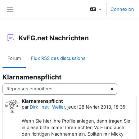
Passer au contenu principal
Connexion
Panneau latéral
KvFG.net Nachrichten
Forum
Flux RSS des discussions
Klarnamenspflicht
Type d’affichage
Klarnamenspflicht
Nombre de réponses : 0
par
Dirk -net- Weller
,
jeudi 28 février 2013, 18:35
Wenn Sie hier Ihre Profile anlegen, dann tragen Sie
in diese bitte immer Ihren echten Vor- und auch
den richtigen Nachnamen ein. Sollten mir Micky