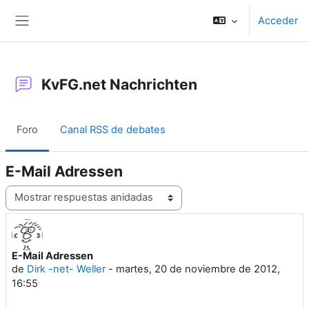
Salta al contenido principal
Acceder
Panel lateral
KvFG.net Nachrichten
Foro
Canal RSS de debates
E-Mail Adressen
Mostrar modo
E-Mail Adressen
Número de respuestas: 0
de
Dirk -net- Weller
-
martes, 20 de noviembre de 2012,
16:55