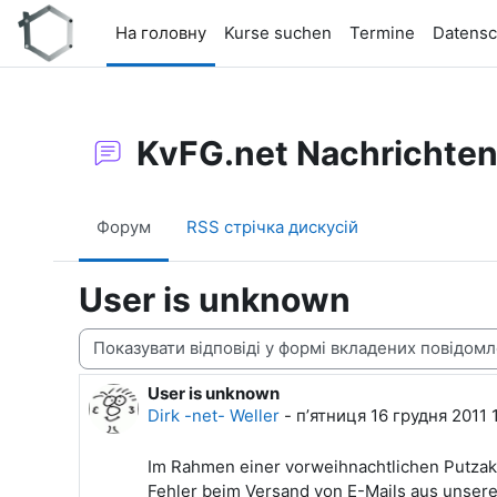
Перейти до головного вмісту
На головну
Kurse suchen
Termine
Datensc
KvFG.net Nachrichte
Форум
RSS стрічка дискусій
User is unknown
Тип показу
User is unknown
Кількість відповідей: 0
Dirk -net- Weller
-
пʼятниця 16 грудня 2011 
Im Rahmen einer vorweihnachtlichen Putzakt
Fehler beim Versand von E-Mails aus unsere