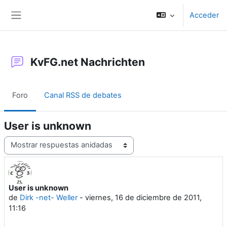
Salta al contenido principal
Acceder
Panel lateral
KvFG.net Nachrichten
Foro
Canal RSS de debates
User is unknown
Mostrar modo
User is unknown
Número de respuestas: 0
de
Dirk -net- Weller
-
viernes, 16 de diciembre de 2011,
11:16