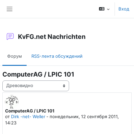
Перейти к основному содержанию
Вход
Боковая панель
KvFG.net Nachrichten
Форум
RSS-лента обсуждений
ComputerAG / LPIC 101
Режим отображения
ComputerAG / LPIC 101
Количество ответов: 0
от
Dirk -net- Weller
-
понедельник, 12 сентября 2011,
14:23