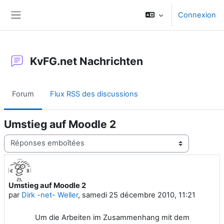
Passer au contenu principal
Connexion
Panneau latéral
KvFG.net Nachrichten
Forum
Flux RSS des discussions
Umstieg auf Moodle 2
Type d’affichage
Umstieg auf Moodle 2
Nombre de réponses : 0
par
Dirk -net- Weller
,
samedi 25 décembre 2010, 11:21
Um die Arbeiten im Zusammenhang mit dem