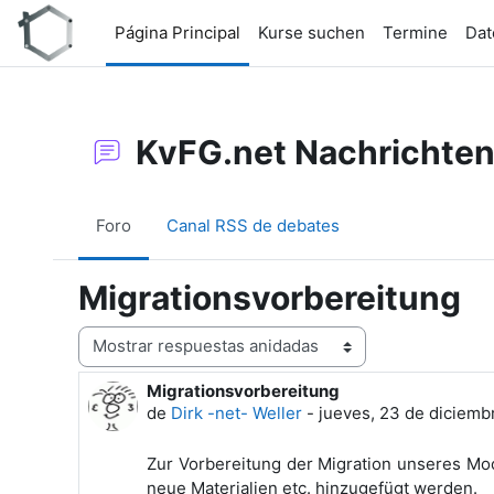
Salta al contenido principal
Página Principal
Kurse suchen
Termine
Dat
KvFG.net Nachrichte
Foro
Canal RSS de debates
Migrationsvorbereitung
Mostrar modo
Migrationsvorbereitung
Número de respuestas: 0
de
Dirk -net- Weller
-
jueves, 23 de diciemb
Zur Vorbereitung der Migration unseres Moo
neue Materialien etc. hinzugefügt werden.