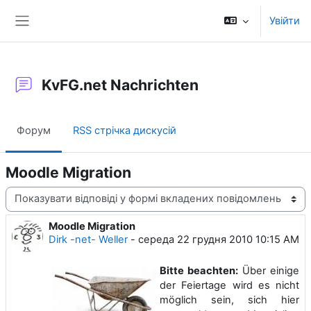
Перейти до головного вмісту
Увійти
Бокова панель
KvFG.net Nachrichten
Форум
RSS стрічка дискусій
Moodle Migration
Тип показу
Moodle Migration
Кількість відповідей: 0
Dirk -net- Weller
-
середа 22 грудня 2010 10:15 AM
Bitte beachten:
Über einige
der Feiertage wird es nicht
möglich sein, sich hier