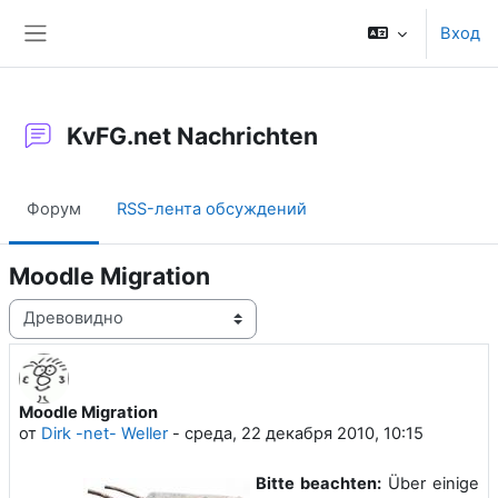
Перейти к основному содержанию
Вход
Боковая панель
KvFG.net Nachrichten
Форум
RSS-лента обсуждений
Moodle Migration
Режим отображения
Moodle Migration
Количество ответов: 0
от
Dirk -net- Weller
-
среда, 22 декабря 2010, 10:15
Bitte beachten:
Über einige