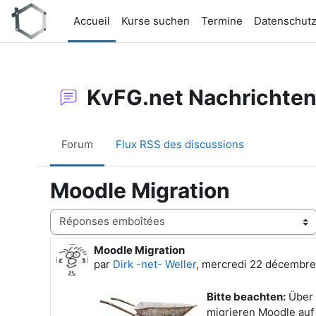
Passer au contenu principal
Accueil
Kurse suchen
Termine
Datenschut
KvFG.net Nachrichte
Forum
Flux RSS des discussions
Moodle Migration
Type d’affichage
Moodle Migration
Nombre de réponses : 0
par
Dirk -net- Weller
,
mercredi 22 décembre 
Bitte beachten:
Über e
migrieren Moodle auf 