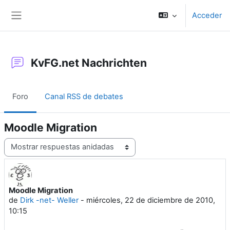
Salta al contenido principal
Acceder
Panel lateral
KvFG.net Nachrichten
Foro
Canal RSS de debates
Moodle Migration
Mostrar modo
Moodle Migration
Número de respuestas: 0
de
Dirk -net- Weller
-
miércoles, 22 de diciembre de 2010,
10:15