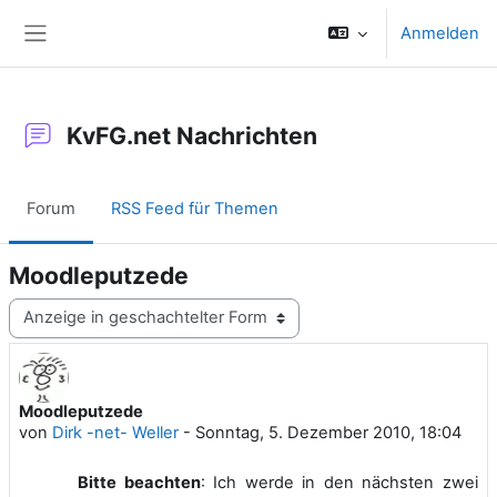
Zum Hauptinhalt
Anmelden
Website-Übersicht
KvFG.net Nachrichten
Forum
RSS Feed für Themen
Moodleputzede
Anzeigemodus
Moodleputzede
Anzahl Antworten: 0
von
Dirk -net- Weller
-
Sonntag, 5. Dezember 2010, 18:04
Bitte beachten
: Ich werde in den nächsten zwei