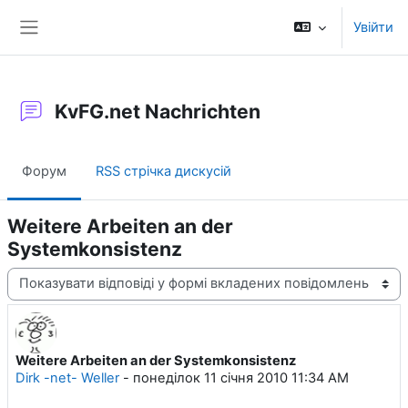
Перейти до головного вмісту
Увійти
Бокова панель
KvFG.net Nachrichten
Форум
RSS стрічка дискусій
Weitere Arbeiten an der
Systemkonsistenz
Тип показу
Weitere Arbeiten an der Systemkonsistenz
Кількість відповідей: 0
Dirk -net- Weller
-
понеділок 11 січня 2010 11:34 AM