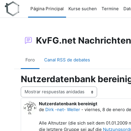
Salta al contenido principal
Página Principal
Kurse suchen
Termine
Dat
KvFG.net Nachrichte
Foro
Canal RSS de debates
Nutzerdatenbank bereini
Mostrar modo
Nutzerdatenbank bereinigt
Número de respuestas: 0
de
Dirk -net- Weller
-
viernes, 8 de enero de
Alle Altnutzer (die sich seit dem 01.01.200
die letztere Gruppe sei auf die
Nutzungsord