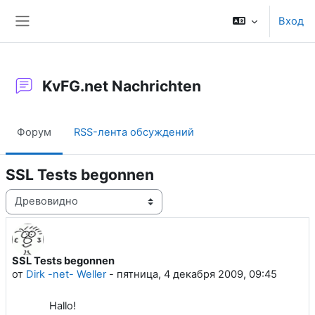
Перейти к основному содержанию
Вход
Боковая панель
KvFG.net Nachrichten
Форум
RSS-лента обсуждений
SSL Tests begonnen
Режим отображения
SSL Tests begonnen
Количество ответов: 0
от
Dirk -net- Weller
-
пятница, 4 декабря 2009, 09:45
Hallo!