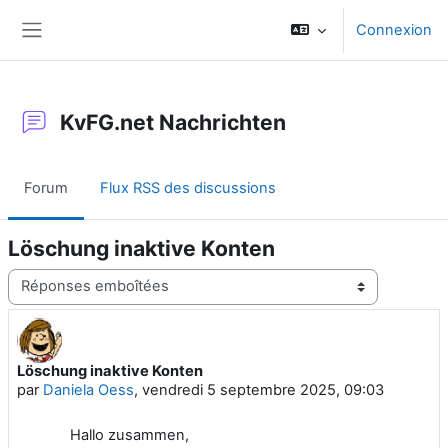
Passer au contenu principal
Connexion
Panneau latéral
KvFG.net Nachrichten
Forum
Flux RSS des discussions
Löschung inaktive Konten
Type d’affichage
Löschung inaktive Konten
Nombre de réponses : 0
par
Daniela Oess
,
vendredi 5 septembre 2025, 09:03
Hallo zusammen,