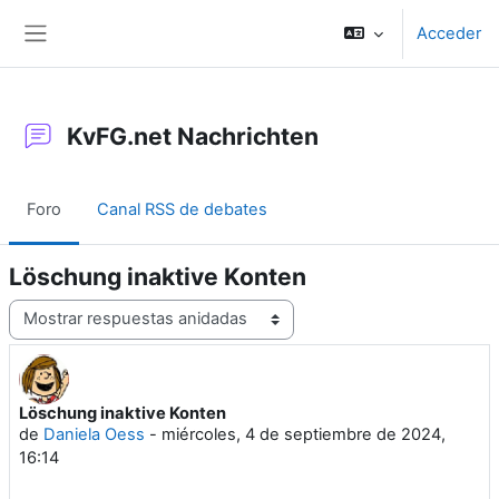
Salta al contenido principal
Acceder
Panel lateral
KvFG.net Nachrichten
Foro
Canal RSS de debates
Löschung inaktive Konten
Mostrar modo
Löschung inaktive Konten
Número de respuestas: 0
de
Daniela Oess
-
miércoles, 4 de septiembre de 2024,
16:14