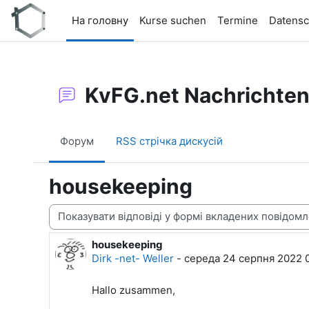
Перейти до головного вмісту
На головну
Kurse suchen
Termine
Datensc
KvFG.net Nachrichte
Форум
RSS стрічка дискусій
housekeeping
Тип показу
housekeeping
Кількість відповідей: 0
Dirk -net- Weller
-
середа 24 серпня 2022 
Hallo zusammen,