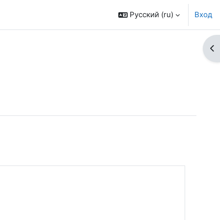
Русский ‎(ru)‎
Вход
От