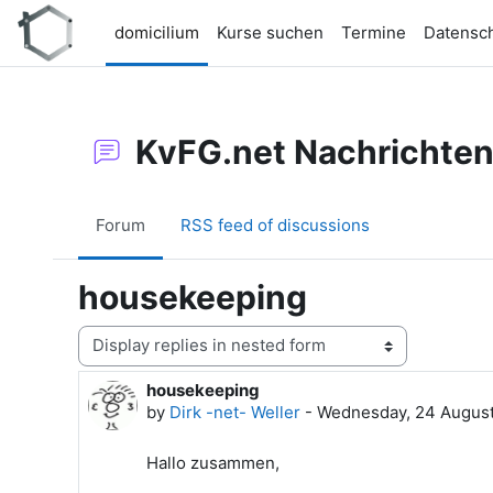
Skip to main content
domicilium
Kurse suchen
Termine
Datensc
KvFG.net Nachrichte
Forum
RSS feed of discussions
housekeeping
Display mode
housekeeping
Number of replies: 0
by
Dirk -net- Weller
-
Wednesday, 24 August
Hallo zusammen,