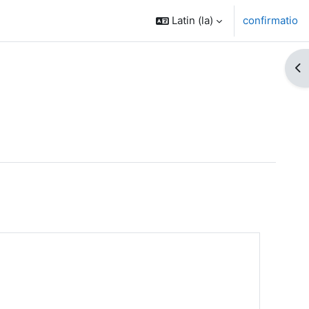
Latin ‎(la)‎
confirmatio
Op