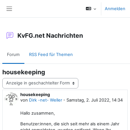
Zum Hauptinhalt
Anmelden
Website-Übersicht
KvFG.net Nachrichten
Forum
RSS Feed für Themen
housekeeping
Anzeigemodus
housekeeping
Anzahl Antworten: 0
von
Dirk -net- Weller
-
Samstag, 2. Juli 2022, 14:34
Hallo zusammen,
Benutzer:innen, die sich seit mehr als einem Jahr
nicht anmeldeten, wurden entfernt. Wenn Ihr