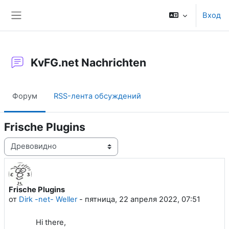
Перейти к основному содержанию
Вход
Боковая панель
KvFG.net Nachrichten
Форум
RSS-лента обсуждений
Frische Plugins
Режим отображения
Frische Plugins
Количество ответов: 0
от
Dirk -net- Weller
-
пятница, 22 апреля 2022, 07:51
Hi there,