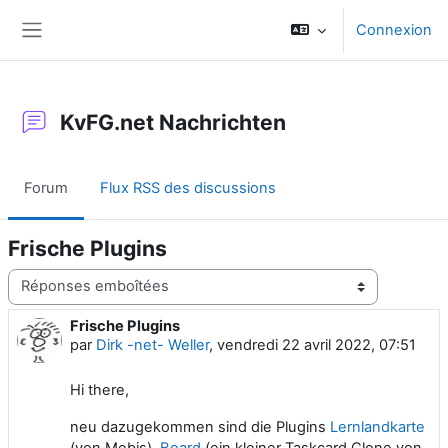
Passer au contenu principal
Connexion
Panneau latéral
KvFG.net Nachrichten
Forum
Flux RSS des discussions
Frische Plugins
Type d’affichage
Frische Plugins
Nombre de réponses : 0
par
Dirk -net- Weller
,
vendredi 22 avril 2022, 07:51
Hi there,
neu dazugekommen sind die Plugins
Lernlandkarte
(von Mebis),
Board
(ein kleiner Taskcard Clone von