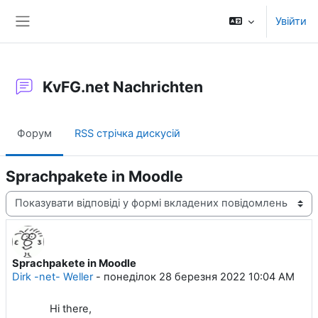
Перейти до головного вмісту
Увійти
Бокова панель
KvFG.net Nachrichten
Форум
RSS стрічка дискусій
Sprachpakete in Moodle
Тип показу
Sprachpakete in Moodle
Кількість відповідей: 0
Dirk -net- Weller
-
понеділок 28 березня 2022 10:04 AM
Hi there,