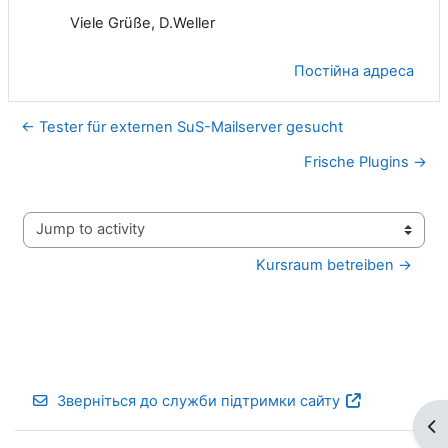
Viele Grüße, D.Weller
Постійна адреса
← Tester für externen SuS-Mailserver gesucht
Frische Plugins →
Jump to activity
Kursraum betreiben →
Зверніться до служби підтримки сайту
Ві