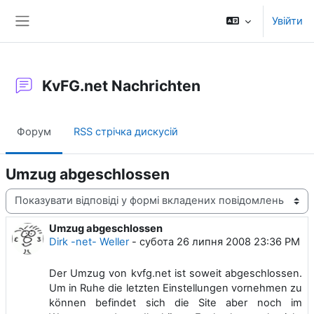
Перейти до головного вмісту
Увійти
Бокова панель
KvFG.net Nachrichten
Форум
RSS стрічка дискусій
Umzug abgeschlossen
Тип показу
Umzug abgeschlossen
Кількість відповідей: 0
Dirk -net- Weller
-
субота 26 липня 2008 23:36 PM
Der Umzug von kvfg.net ist soweit abgeschlossen.
Um in Ruhe die letzten Einstellungen vornehmen zu
können befindet sich die Site aber noch im