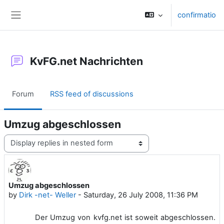
Skip to main content
confirmatio
Side panel
KvFG.net Nachrichten
Forum
RSS feed of discussions
Umzug abgeschlossen
Display mode
Umzug abgeschlossen
Number of replies: 0
by
Dirk -net- Weller
-
Saturday, 26 July 2008, 11:36 PM
Der Umzug von kvfg.net ist soweit abgeschlossen.