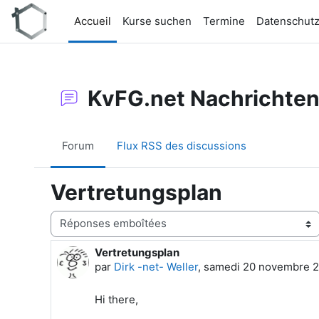
Passer au contenu principal
Accueil
Kurse suchen
Termine
Datenschut
KvFG.net Nachrichte
Forum
Flux RSS des discussions
Vertretungsplan
Type d’affichage
Vertretungsplan
Nombre de réponses : 0
par
Dirk -net- Weller
,
samedi 20 novembre 2
Hi there,