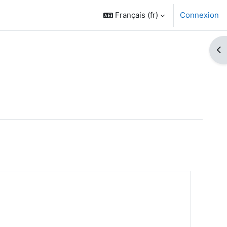
Français ‎(fr)‎
Connexion
Ouv