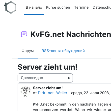
Перейти к основному содержанию
В начало
Kurse suchen
Termine
Datenschu
KvFG.net Nachrichte
Форум
RSS-лента обсуждений
Server zieht um!
Режим отображения
Server zieht um!
Количество ответов: 0
от
Dirk -net- Weller
-
среда, 23 июля 2008,
KvFG.net bekommt in den nächsten Tagen ein
verschmerzen werdet. Wenn wir wieder a