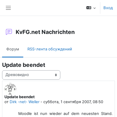
Перейти к основному содержанию
Вход
Боковая панель
KvFG.net Nachrichten
Форум
RSS-лента обсуждений
Update beendet
Режим отображения
Update beendet
Количество ответов: 0
от
Dirk -net- Weller
-
суббота, 1 сентября 2007, 08:50
Moodle ist nun wieder auf dem neuesten Stand.