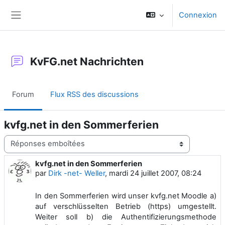
Passer au contenu principal
Connexion
Panneau latéral
KvFG.net Nachrichten
Forum
Flux RSS des discussions
kvfg.net in den Sommerferien
Type d’affichage
kvfg.net in den Sommerferien
Nombre de réponses : 0
par
Dirk -net- Weller
,
mardi 24 juillet 2007, 08:24
In den Sommerferien wird unser kvfg.net Moodle a)
auf verschlüsselten Betrieb (https) umgestellt.
Weiter soll b) die Authentifizierungsmethode