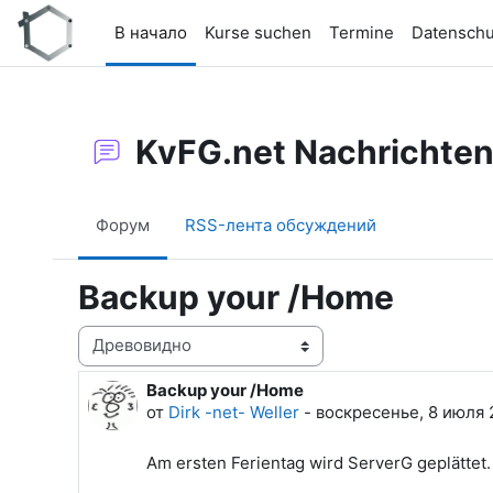
Перейти к основному содержанию
В начало
Kurse suchen
Termine
Datenschu
KvFG.net Nachrichte
Форум
RSS-лента обсуждений
Backup your /Home
Режим отображения
Backup your /Home
Количество ответов: 0
от
Dirk -net- Weller
-
воскресенье, 8 июля 2
Am ersten Ferientag wird ServerG geplättet.