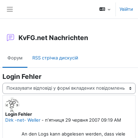
Перейти до головного вмісту
Увійти
Бокова панель
KvFG.net Nachrichten
Форум
RSS стрічка дискусій
Login Fehler
Тип показу
Login Fehler
Кількість відповідей: 0
Dirk -net- Weller
-
пʼятниця 29 червня 2007 09:19 AM
An den Logs kann abgelesen werden, dass viele