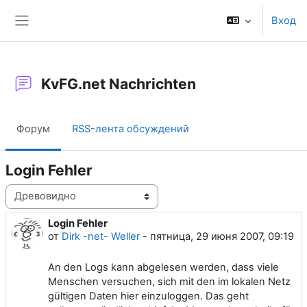
Перейти к основному содержанию
Вход
Боковая панель
KvFG.net Nachrichten
Форум
RSS-лента обсуждений
Login Fehler
Режим отображения
Login Fehler
Количество ответов: 0
от
Dirk -net- Weller
-
пятница, 29 июня 2007, 09:19
An den Logs kann abgelesen werden, dass viele
Menschen versuchen, sich mit den im lokalen Netz
gültigen Daten hier einzuloggen. Das geht