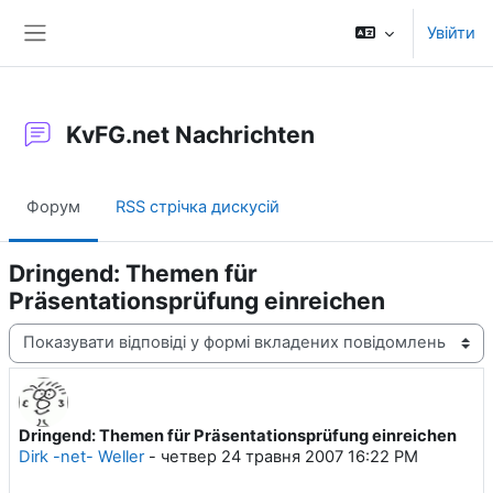
Перейти до головного вмісту
Увійти
Бокова панель
KvFG.net Nachrichten
Форум
RSS стрічка дискусій
Dringend: Themen für
Präsentationsprüfung einreichen
Тип показу
Dringend: Themen für Präsentationsprüfung einreichen
Кількість відповідей: 0
Dirk -net- Weller
-
четвер 24 травня 2007 16:22 PM