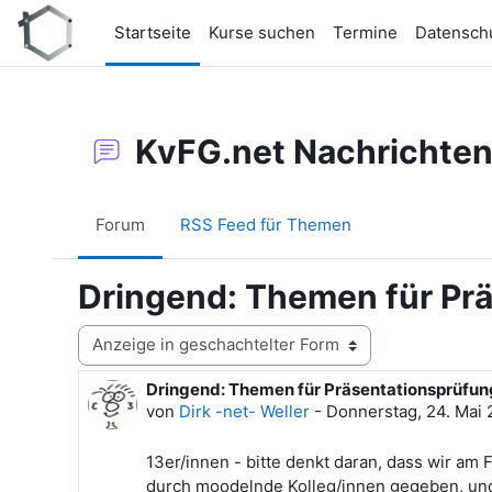
Zum Hauptinhalt
Startseite
Kurse suchen
Termine
Datensch
KvFG.net Nachrichte
Forum
RSS Feed für Themen
Dringend: Themen für Pr
Anzeigemodus
Dringend: Themen für Präsentationsprüfun
Anzahl Antworten: 0
von
Dirk -net- Weller
-
Donnerstag, 24. Mai 
13er/innen - bitte denkt daran, dass wir am
durch moodelnde Kolleg/innen gegeben, und