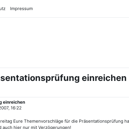
utz
Impressum
n
äsentationsprüfung einreichen
g einreichen
2007, 16:22
 Freitag Eure Themenvorschläge für die Präsentationsprüfung hab
 auch hier nur mit Verzögerungen!