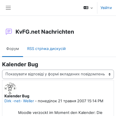
Перейти до головного вмісту
Увійти
Бокова панель
KvFG.net Nachrichten
Форум
RSS стрічка дискусій
Kalender Bug
Тип показу
Kalender Bug
Кількість відповідей: 0
Dirk -net- Weller
-
понеділок 21 травня 2007 15:14 PM
Moodle verzockt im Moment den Kalender: Die