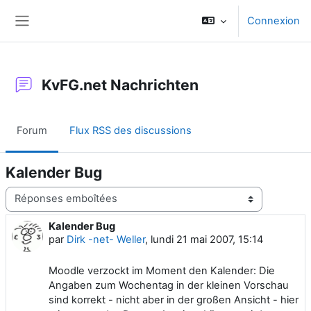
Passer au contenu principal
Connexion
Panneau latéral
KvFG.net Nachrichten
Forum
Flux RSS des discussions
Kalender Bug
Type d’affichage
Kalender Bug
Nombre de réponses : 0
par
Dirk -net- Weller
,
lundi 21 mai 2007, 15:14
Moodle verzockt im Moment den Kalender: Die
Angaben zum Wochentag in der kleinen Vorschau
sind korrekt - nicht aber in der großen Ansicht - hier