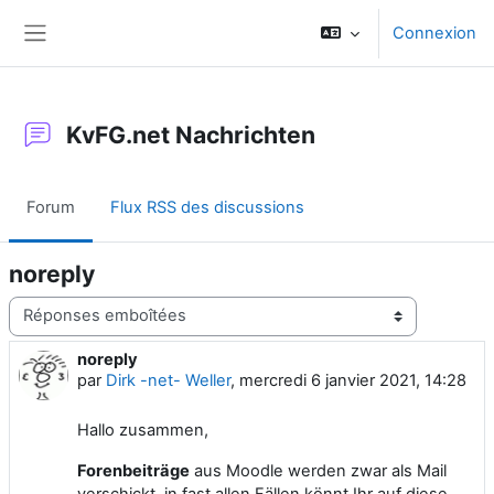
Passer au contenu principal
Connexion
Panneau latéral
KvFG.net Nachrichten
Forum
Flux RSS des discussions
noreply
Type d’affichage
noreply
Nombre de réponses : 0
par
Dirk -net- Weller
,
mercredi 6 janvier 2021, 14:28
Hallo zusammen,
Forenbeiträge
aus Moodle werden zwar als Mail
verschickt, in fast allen Fällen könnt Ihr auf diese