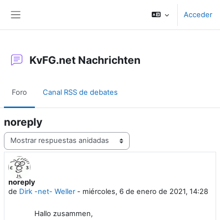
Salta al contenido principal
Acceder
Panel lateral
KvFG.net Nachrichten
Foro
Canal RSS de debates
noreply
Mostrar modo
noreply
Número de respuestas: 0
de
Dirk -net- Weller
-
miércoles, 6 de enero de 2021, 14:28
Hallo zusammen,